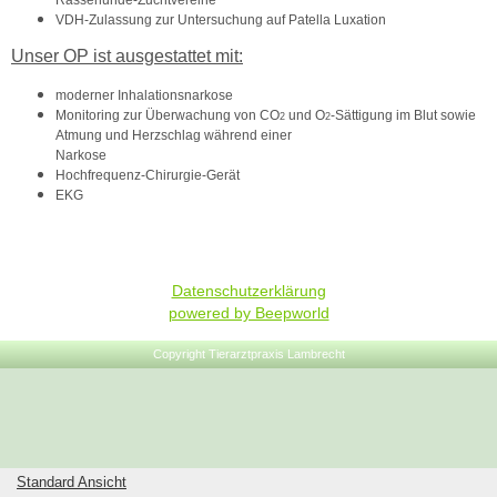
Rassehunde-Zuchtvereine
VDH-Zulassung zur Untersuchung auf Patella Luxation
Unser OP ist ausgestattet mit:
moderner Inhalationsnarkose
Monitoring zur Überwachung von CO
und O
-Sättigung im Blut sowie
2
2
Atmung und Herzschlag während einer
Narkose
Hochfrequenz-Chirurgie-Gerät
EKG
Datenschutzerklärung
powered by Beepworld
Copyright Tierarztpraxis Lambrecht
Standard Ansicht