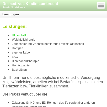
—
Dr. med. vet. Kirstin Lambrecht
—
—
Praxis für Kleintiere
Leistungen
Leistungen:
Ultraschall
Weichteilchirurgie
Zahnsanierung, Zahnsteinentfernung mittels Ultraschall
Röntgen
eigenes Labor
EKG
Bioresonanztherapie
Homöopathie
Bachblüten
Um Ihrem Tier die bestmögliche medizinische Versorgung
zu gewährleisten, arbeiten wir bei Bedarf mit spezialisierten
Tierärzten bzw. Tierkliniken zusammen.
Die Praxis verfügt über die
Zulassung für HD- und ED-Röntgen des SV sowie aller anderen